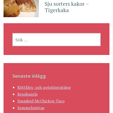
Sju sorters kakor –
Tigerkaka
SÖK
EFTER:
Senaste inlägg
Köttfärs- och potatisgratäng
Kesobagels
Smashed McChicken Taco
Semmelsnittar