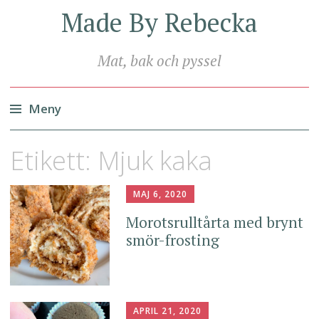
Made By Rebecka
Mat, bak och pyssel
Meny
Hoppa
Etikett:
Mjuk kaka
till
innehåll
MAJ 6, 2020
Morotsrulltårta med brynt
smör-frosting
APRIL 21, 2020