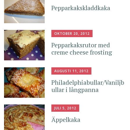
Pepparkakskladdkaka
OKTOBER 20, 2012
Pepparkaksrutor med
creme cheese frosting
AUGUSTI 11, 2012
Philadelphiabullar/Vaniljb
ullar i långpanna
JULI 5, 2012
Äppelkaka