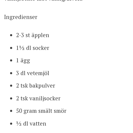
Ingredienser
2-3 st äpplen
1½ dl socker
1 ägg
3 dl vetemjöl
2 tsk bakpulver
2 tsk vaniljsocker
50 gram smält smör
½ dl vatten