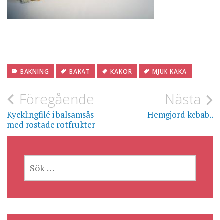
BAKNING
BAKAT
KAKOR
MJUK KAKA
Inläggsnavigering
Föregående
Nästa
Kycklingfilé i balsamsås
Hemgjord kebab..
med rostade rotfrukter
SÖK
EFTER: