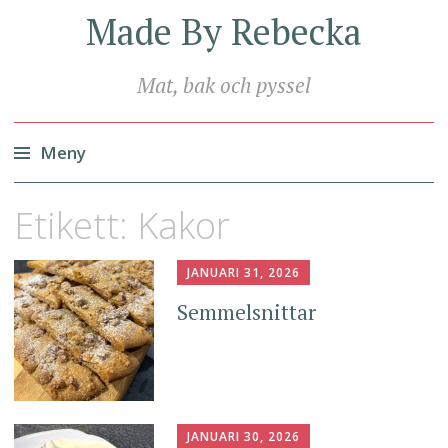
Made By Rebecka
Mat, bak och pyssel
Meny
Hoppa
Etikett:
Kakor
till
innehåll
JANUARI 31, 2026
Semmelsnittar
JANUARI 30, 2026