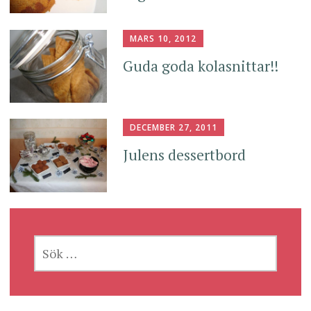
MARS 10, 2012
Guda goda kolasnittar!!
DECEMBER 27, 2011
Julens dessertbord
SÖK
EFTER: