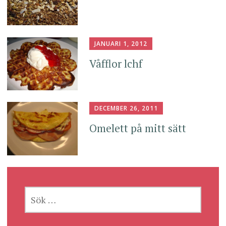
JANUARI 1, 2012
Våfflor lchf
DECEMBER 26, 2011
Omelett på mitt sätt
SÖK
EFTER: