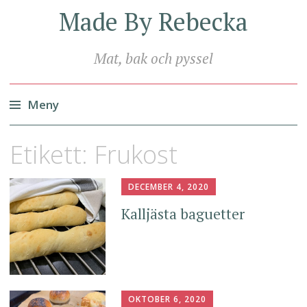
Made By Rebecka
Mat, bak och pyssel
Meny
Hoppa
Etikett:
Frukost
till
innehåll
DECEMBER 4, 2020
Kalljästa baguetter
OKTOBER 6, 2020