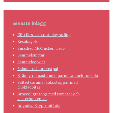
Senaste inlägg
Köttfärs- och potatisgratäng
Kesobagels
Smashed McChicken Taco
Semmelsnittar
Semmelcookies
Salami- och brieostpaj
Krämig räkpasta med parmesan och ruccola
Salted caramel kokostoppar med
chokladbitar
Broccoligratäng med tomater och
västerbottenost
Julgodis: Kryptonitkola