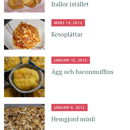
frallor istället
MARS 14, 2012
Kesoplättar
JANUARI 15, 2012
Ägg och baconmuffins
JANUARI 8, 2012
Hemgjord müsli