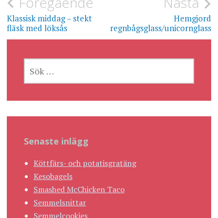
Inläggsnavigering
Föregående
Nästa
Klassisk middag – stekt
Hemgjord
fläsk med löksås
regnbågsglass/unicornglass
SÖK
EFTER:
Senaste inlägg
Köttfärs- och potatisgratäng
Kesobagels
Smashed McChicken Taco
Semmelsnittar
Semmelcookies