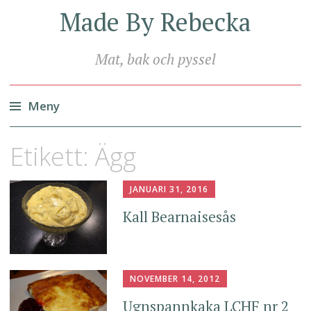
Made By Rebecka
Mat, bak och pyssel
Meny
Hoppa
Etikett:
Ägg
till
innehåll
JANUARI 31, 2016
Kall Bearnaisesås
NOVEMBER 14, 2012
Ugnspannkaka LCHF nr 2