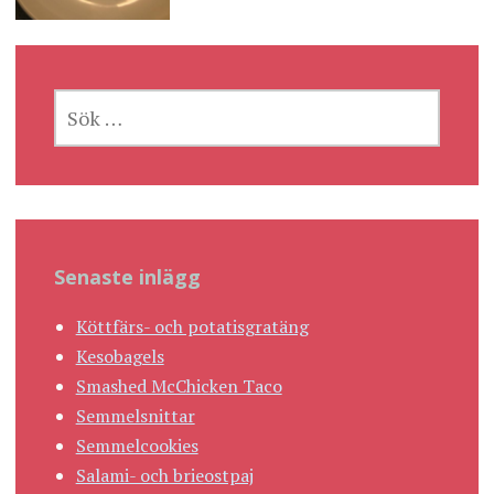
SÖK
EFTER:
Senaste inlägg
Köttfärs- och potatisgratäng
Kesobagels
Smashed McChicken Taco
Semmelsnittar
Semmelcookies
Salami- och brieostpaj