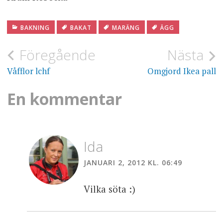
BAKNING
BAKAT
MARÄNG
ÄGG
Inläggsnavigering
Föregående
Nästa
Våfflor lchf
Omgjord Ikea pall
En kommentar
Ida
JANUARI 2, 2012 KL. 06:49
Vilka söta :)