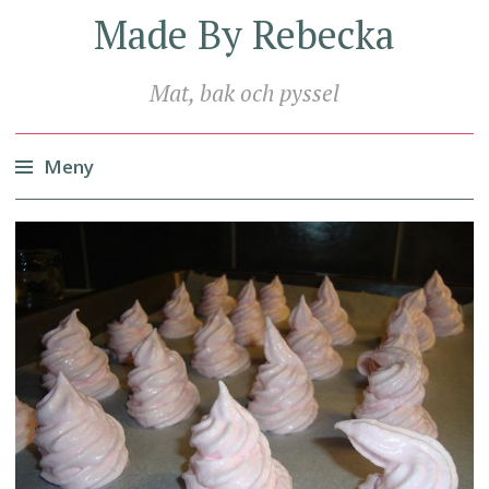
Made By Rebecka
Mat, bak och pyssel
Meny
Hoppa
till
innehåll