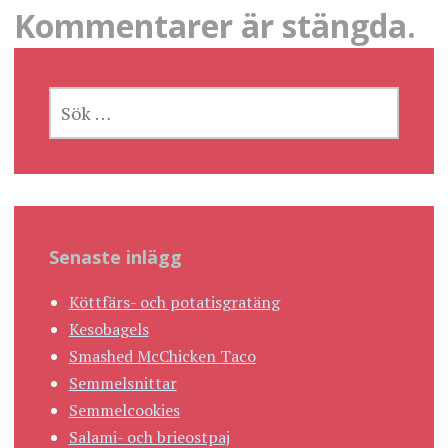
Kommentarer är stängda.
SÖK
EFTER:
Senaste inlägg
Köttfärs- och potatisgratäng
Kesobagels
Smashed McChicken Taco
Semmelsnittar
Semmelcookies
Salami- och brieostpaj