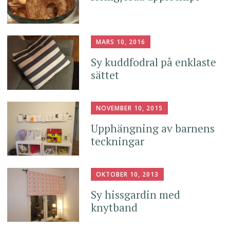
MARS 10, 2016
Sy kuddfodral på enklaste
sättet
NOVEMBER 10, 2015
Upphängning av barnens
teckningar
OKTOBER 10, 2013
Sy hissgardin med
knytband