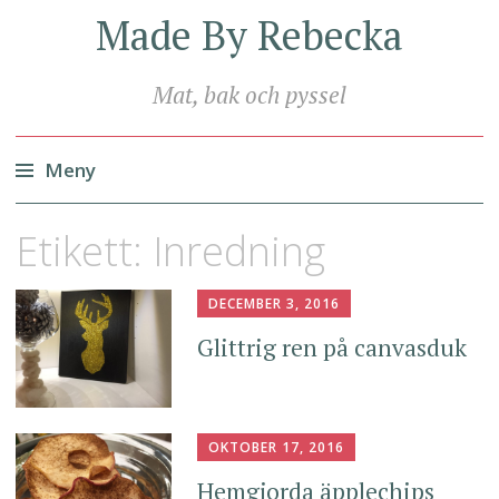
Made By Rebecka
Mat, bak och pyssel
Meny
Hoppa
Etikett:
Inredning
till
innehåll
DECEMBER 3, 2016
Glittrig ren på canvasduk
OKTOBER 17, 2016
Hemgjorda äpplechips