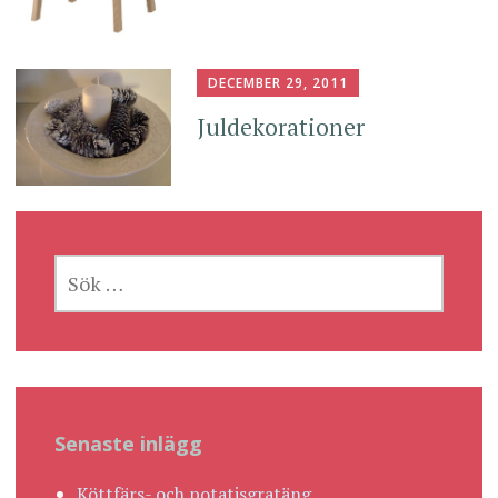
DECEMBER 29, 2011
Juldekorationer
SÖK
EFTER:
Senaste inlägg
Köttfärs- och potatisgratäng