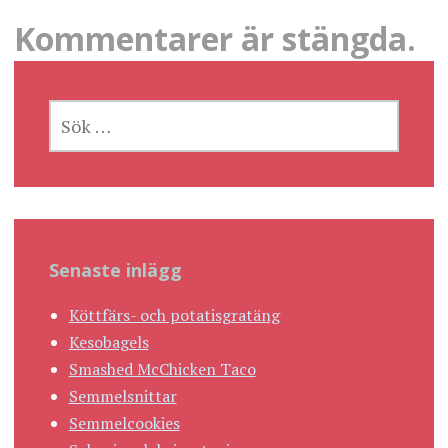
Kommentarer är stängda.
SÖK
EFTER:
Senaste inlägg
Köttfärs- och potatisgratäng
Kesobagels
Smashed McChicken Taco
Semmelsnittar
Semmelcookies