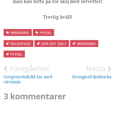
man kan hitta på för skoj med servetter!
Trevlig kväll!
INREDNING
PYSSEL
DECOUPAGE
GÖR DET SJÄLV
INREDNING
PYSSEL
Inläggsnavigering
Föregående
Nästa
Gorgonzolafylld lax med
Hemgjord ljusbricka
vitvinsås
3 kommentarer