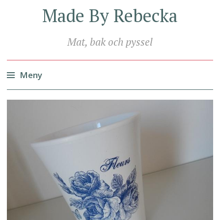
Made By Rebecka
Mat, bak och pyssel
Meny
Hoppa
till
innehåll