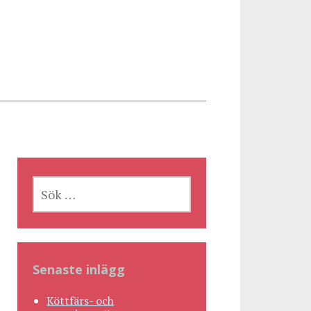
SÖK
EFTER:
Senaste inlägg
Köttfärs- och