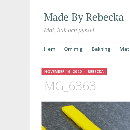
Made By Rebecka
Mat, bak och pyssel
Hoppa
Hem
Om mig
Bakning
Mat
till
innehåll
NOVEMBER 16, 2020
REBECKA
IMG_6363