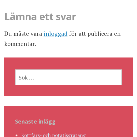
Lämna ett svar
Du måste vara
inloggad
för att publicera en
kommentar.
SÖK
EFTER:
Senaste inlägg
Köttfärs- och potatisgratäng