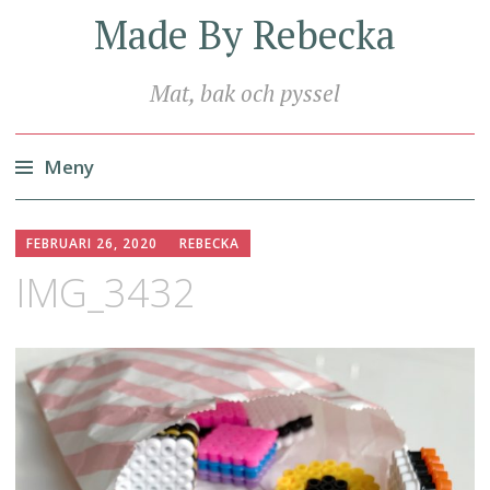
Made By Rebecka
Mat, bak och pyssel
Meny
Hoppa
till
FEBRUARI 26, 2020
REBECKA
innehåll
IMG_3432