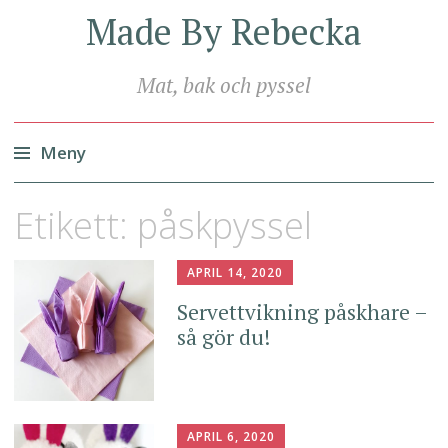
Made By Rebecka
Mat, bak och pyssel
Meny
Hoppa
Etikett:
påskpyssel
till
innehåll
APRIL 14, 2020
Servettvikning påskhare –
så gör du!
APRIL 6, 2020