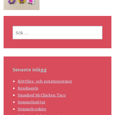
SÖK
EFTER:
Senaste inlägg
Köttfärs- och potatisgratäng
Kesobagels
Smashed McChicken Taco
Semmelsnittar
Semmelcookies