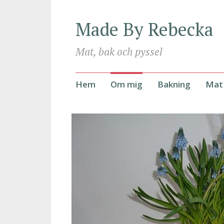
Made By Rebecka
Mat, bak och pyssel
Hoppa
Hem
Om mig
Bakning
Mat
till
innehåll