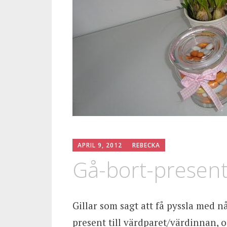
APRIL 9, 2012
REBECKA
Gå-bort-presente
Gillar som sagt att få pyssla med n
present till värdparet/värdinnan, o