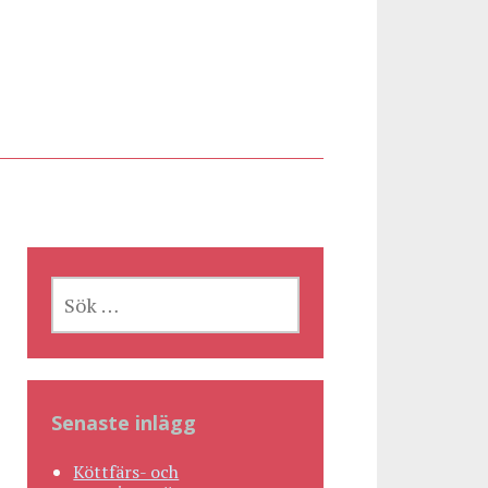
SÖK
EFTER:
Senaste inlägg
Köttfärs- och