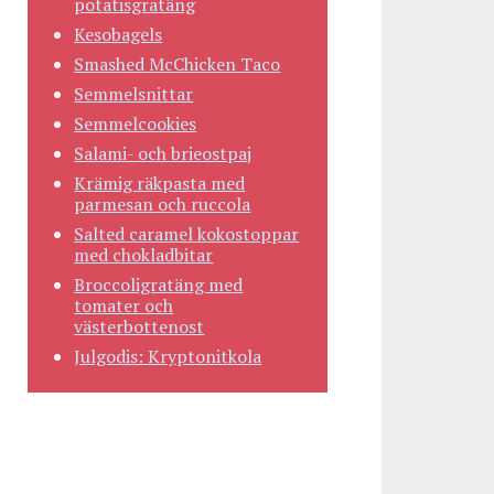
potatisgratäng
Kesobagels
Smashed McChicken Taco
Semmelsnittar
Semmelcookies
Salami- och brieostpaj
Krämig räkpasta med
parmesan och ruccola
Salted caramel kokostoppar
med chokladbitar
Broccoligratäng med
tomater och
västerbottenost
Julgodis: Kryptonitkola