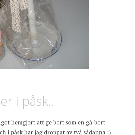
r i påsk..
ågot hemgjort att ge bort som en gå-bort-
ch i påsk har jag droppat av två sådanna :)