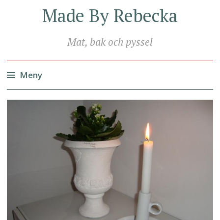
Made By Rebecka
Mat, bak och pyssel
Meny
Hoppa
till
innehåll