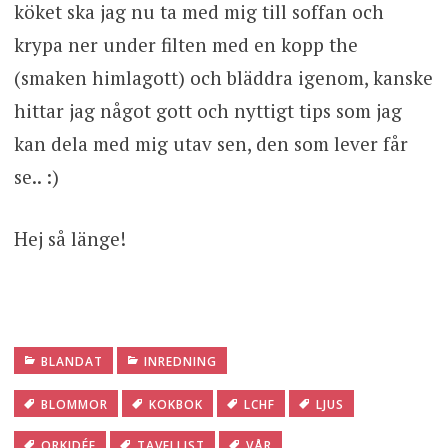
köket ska jag nu ta med mig till soffan och
krypa ner under filten med en kopp the
(smaken himlagott) och bläddra igenom, kanske
hittar jag något gott och nyttigt tips som jag
kan dela med mig utav sen, den som lever får
se.. :)
Hej så länge!
BLANDAT
INREDNING
BLOMMOR
KOKBOK
LCHF
LJUS
ORKIDÉE
TAVELLIST
VÅR