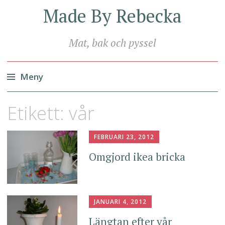
Made By Rebecka
Mat, bak och pyssel
Meny
Hoppa
Etikett:
vår
till
innehåll
FEBRUARI 23, 2012
Omgjord ikea bricka
JANUARI 4, 2012
Längtan efter vår