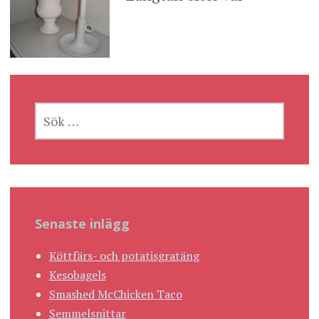
SÖK
EFTER:
Senaste inlägg
Köttfärs- och potatisgratäng
Kesobagels
Smashed McChicken Taco
Semmelsnittar