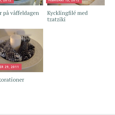
, 2012
FEBRUARI 13, 2012
or på våffeldagen
Kycklingfilé med
tzatziki
ER 29, 2011
korationer