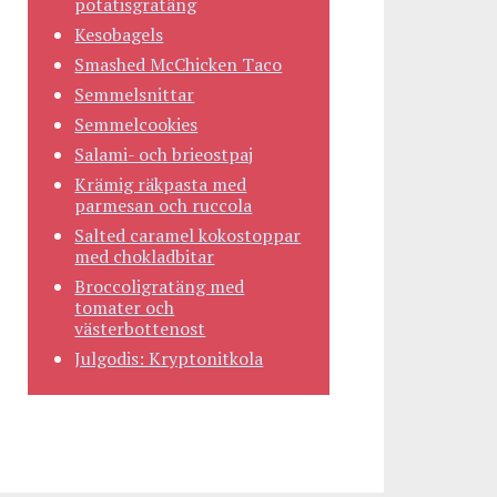
potatisgratäng
Kesobagels
Smashed McChicken Taco
Semmelsnittar
Semmelcookies
Salami- och brieostpaj
Krämig räkpasta med
parmesan och ruccola
Salted caramel kokostoppar
med chokladbitar
Broccoligratäng med
tomater och
västerbottenost
Julgodis: Kryptonitkola