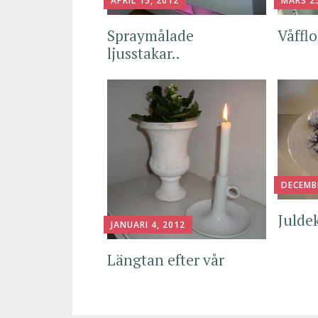
APRIL 15, 2012
MARS 25
Spraymålade
Våffl
ljusstakar..
DECEMB
Julde
JANUARI 4, 2012
Längtan efter vår