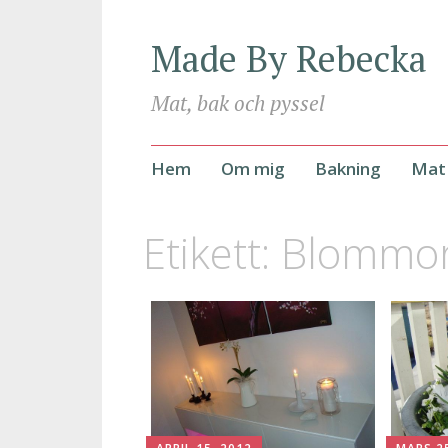
Made By Rebecka
Mat, bak och pyssel
Hoppa
Hem
Om mig
Bakning
Mat
till
innehåll
Etikett:
Blommo