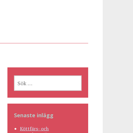
SÖK
EFTER:
Senaste inlägg
Köttfärs- och