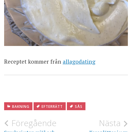
Receptet kommer från
allagodating
BAKNING
EFTERRÄTT
SÅS
Inläggsnavigering
Föregående
Nästa