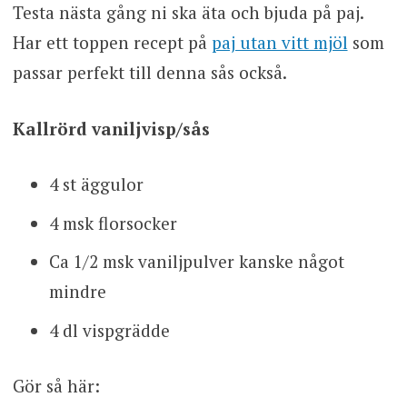
Testa nästa gång ni ska äta och bjuda på paj.
Har ett toppen recept på
paj utan vitt mjöl
som
passar perfekt till denna sås också.
Kallrörd vaniljvisp/sås
4 st äggulor
4 msk florsocker
Ca 1/2 msk vaniljpulver kanske något
mindre
4 dl vispgrädde
Gör så här: