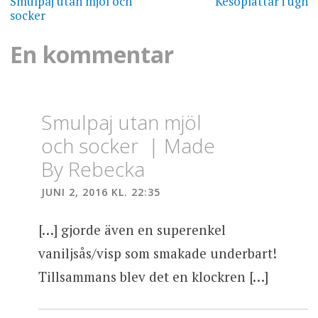
Smulpaj utan mjöl och
Kesoplättar i ugn
socker
En kommentar
Smulpaj utan mjöl
och socker | Made
By Rebecka
JUNI 2, 2016 KL. 22:35
[…] gjorde även en superenkel
vaniljsås/visp som smakade underbart!
Tillsammans blev det en klockren […]