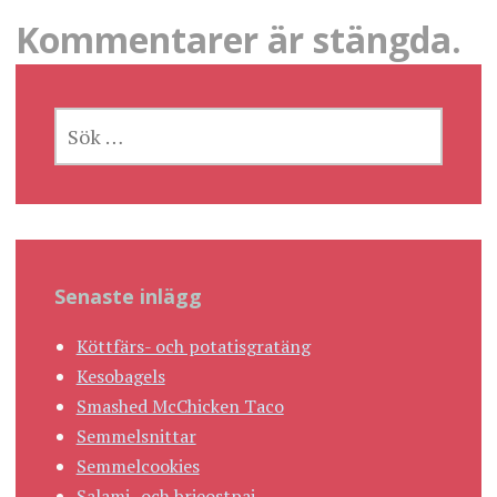
Kommentarer är stängda.
SÖK
EFTER:
Senaste inlägg
Köttfärs- och potatisgratäng
Kesobagels
Smashed McChicken Taco
Semmelsnittar
Semmelcookies
Salami- och brieostpaj