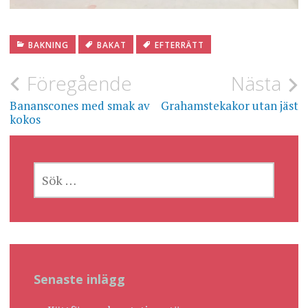
BAKNING
BAKAT
EFTERRÄTT
Inläggsnavigering
Föregående
Nästa
Bananscones med smak av
Grahamstekakor utan jäst
kokos
SÖK
EFTER:
Senaste inlägg