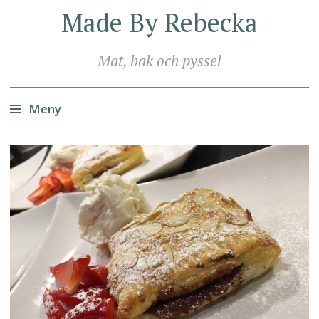
Made By Rebecka
Mat, bak och pyssel
Meny
Hoppa
till
innehåll