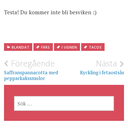
Testa! Du kommer inte bli besviken :)
BLANDAT
FÄRS
I UGNEN
TACOS
Inläggsnavigering
Föregående
Nästa
Saffranspannacotta med
Kyckling i fetaostsås
pepparkakssmulor
SÖK
EFTER: