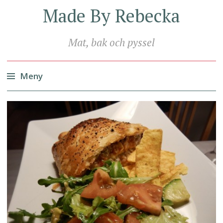
Made By Rebecka
Mat, bak och pyssel
Meny
Hoppa
till
innehåll