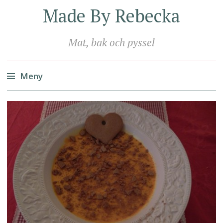
Made By Rebecka
Mat, bak och pyssel
Meny
Hoppa
till
innehåll