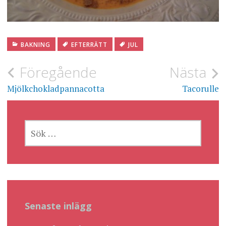
BAKNING
EFTERRÄTT
JUL
Inläggsnavigering
Föregående
Nästa
Mjölkchokladpannacotta
Tacorulle
SÖK
EFTER:
Senaste inlägg