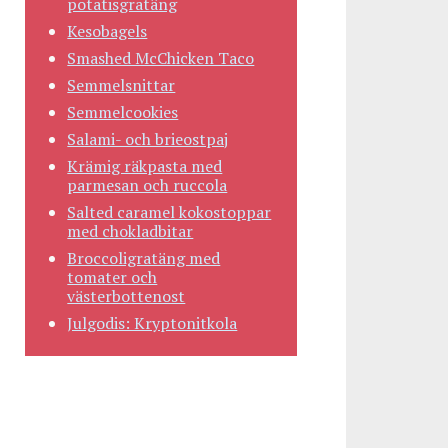
potatisgratäng
Kesobagels
Smashed McChicken Taco
Semmelsnittar
Semmelcookies
Salami- och brieostpaj
Krämig räkpasta med
parmesan och ruccola
Salted caramel kokostoppar
med chokladbitar
Broccoligratäng med
tomater och
västerbottenost
Julgodis: Kryptonitkola