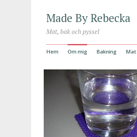
Made By Rebecka
Mat, bak och pyssel
Hoppa
Hem
Om mig
Bakning
Mat
till
innehåll