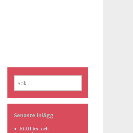
SÖK
EFTER:
Senaste inlägg
Köttfärs- och