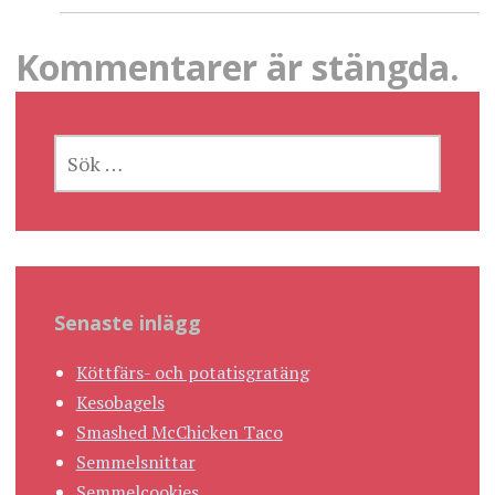
Kommentarer är stängda.
SÖK
EFTER:
Senaste inlägg
Köttfärs- och potatisgratäng
Kesobagels
Smashed McChicken Taco
Semmelsnittar
Semmelcookies