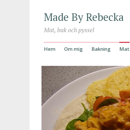
Made By Rebecka
Mat, bak och pyssel
Hoppa
Hem
Om mig
Bakning
Mat
till
innehåll