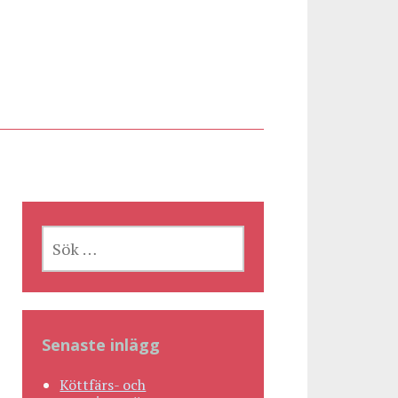
SÖK
EFTER:
Senaste inlägg
Köttfärs- och