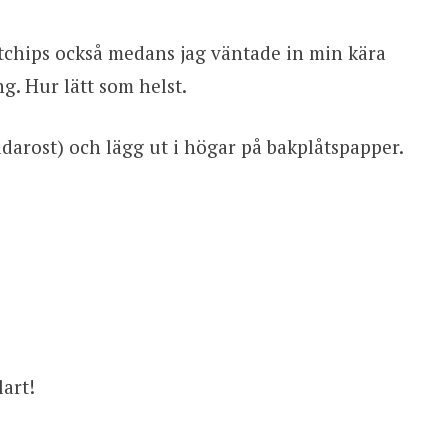
ostchips också medans jag väntade in min kära
g. Hur lätt som helst.
ddarost) och lägg ut i högar på bakplåtspapper.
lart!