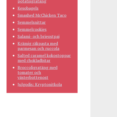
potatisgratäng
Kesobagels
Smashed McChicken Taco
Semmelsnittar
Semmelcookies
Salami- och brieostpaj
Krämig räkpasta med
parmesan och ruccola
Salted caramel kokostoppar
med chokladbitar
Broccoligratäng med
tomater och
västerbottenost
Julgodis: Kryptonitkola