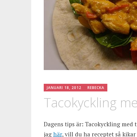
JANUARI 18, 2012
REBECKA
Tacokyckling med
Dagens tips är: Tacokyckling med to
jag
här
, vill du ha receptet så kikar