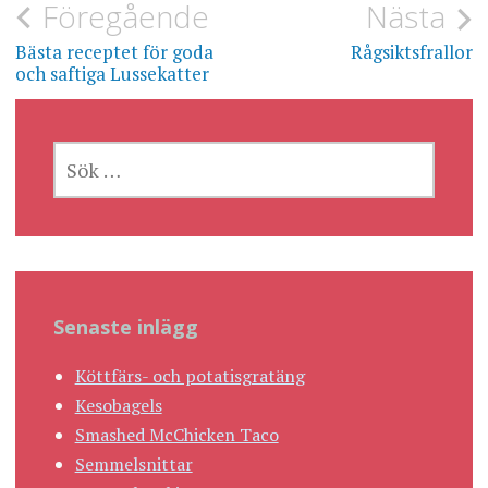
Inläggsnavigering
Föregående
Nästa
Bästa receptet för goda
Rågsiktsfrallor
och saftiga Lussekatter
SÖK
EFTER:
Senaste inlägg
Köttfärs- och potatisgratäng
Kesobagels
Smashed McChicken Taco
Semmelsnittar