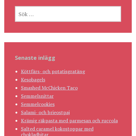
SÖK
EFTER:
Senaste inlägg
Köttfärs- och potatisgratäng
Kesobagels
Smashed McChicken Taco
Semmelsnittar
Semmelcookies
Salami- och brieostpaj
Krämig räkpasta med parmesan och ruccola
Salted caramel kokostoppar med
chokladbitar