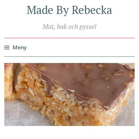
Made By Rebecka
Mat, bak och pyssel
Meny
Hoppa
till
innehåll