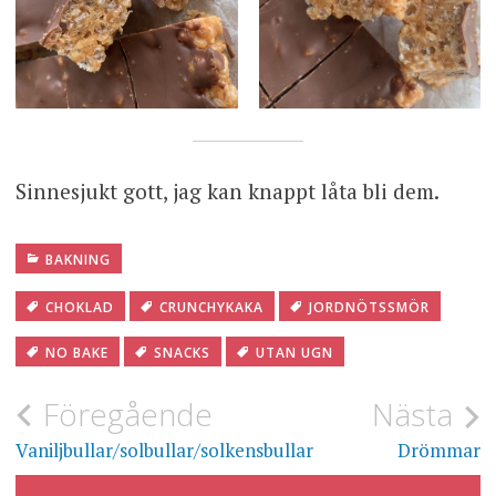
Sinnesjukt gott, jag kan knappt låta bli dem.
BAKNING
CHOKLAD
CRUNCHYKAKA
JORDNÖTSSMÖR
NO BAKE
SNACKS
UTAN UGN
Inläggsnavigering
Föregående
Nästa
Vaniljbullar/solbullar/solkensbullar
Drömmar