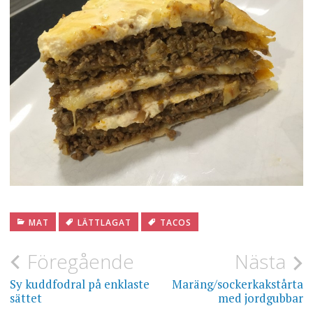
MAT
LÄTTLAGAT
TACOS
Inläggsnavigering
Föregående
Nästa
Sy kuddfodral på enklaste
Maräng/sockerkakstårta
sättet
med jordgubbar