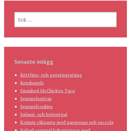
SÖK
EFTER:
Senaste inlägg
Köttfärs- och potatisgratäng
Kesobagels
Smashed McChicken Taco
Semmelsnittar
Semmelcookies
Salami- och brieostpaj
Krämig räkpasta med parmesan och ruccola
Salted caramel kokostoppar med