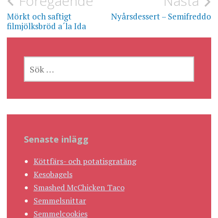
Inläggsnavigering
Föregående
Nästa
Mörkt och saftigt
Nyårsdessert – Semifreddo
filmjölksbröd a´la Ida
SÖK
EFTER:
Senaste inlägg
Köttfärs- och potatisgratäng
Kesobagels
Smashed McChicken Taco
Semmelsnittar
Semmelcookies