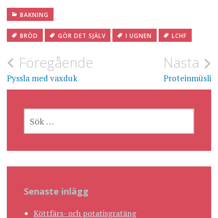
BAKNING
BRÖD
GÖR DET SJÄLV
I UGNEN
LCHF
Inläggsnavigering
Föregående
Nästa
Pyssla med vaxduk
Proteinmüsli
SÖK
EFTER:
Senaste inlägg
Köttfärs- och potatisgratäng