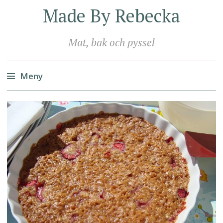
Made By Rebecka
Mat, bak och pyssel
Meny
Hoppa
till
innehåll