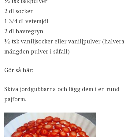
½ tsk bakpulver
2 dl socker
1 3/4 dl vetemjöl
2 dl havregryn
½ tsk vaniljsocker eller vaniljpulver (halvera
mängden pulver i såfall)
Gör så här:
Skiva jordgubbarna och lägg dem i en rund
pajform.