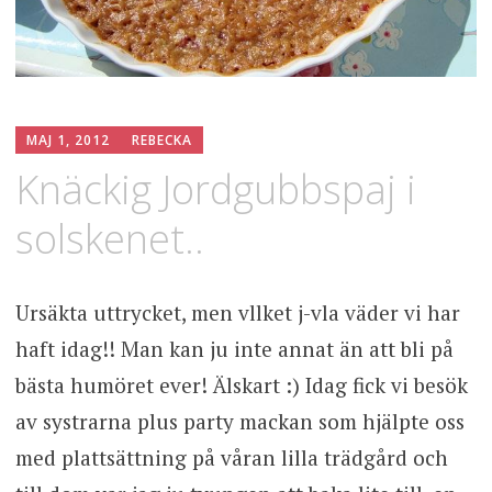
MAJ 1, 2012
REBECKA
Knäckig Jordgubbspaj i
solskenet..
Ursäkta uttrycket, men vllket j-vla väder vi har
haft idag!! Man kan ju inte annat än att bli på
bästa humöret ever! Älskart :) Idag fick vi besök
av systrarna plus party mackan som hjälpte oss
med plattsättning på våran lilla trädgård och