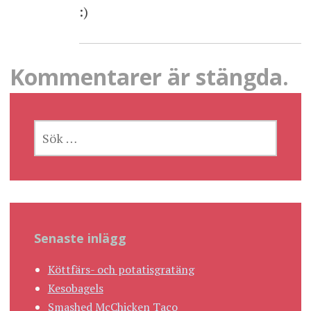
:)
Kommentarer är stängda.
SÖK
EFTER:
Senaste inlägg
Köttfärs- och potatisgratäng
Kesobagels
Smashed McChicken Taco