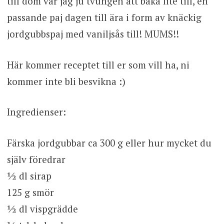
till dom var jag ju tvungen att baka lite till, en
passande paj dagen till ära i form av knäckig
jordgubbspaj med vaniljsås till! MUMS!!
Här kommer receptet till er som vill ha, ni
kommer inte bli besvikna :)
Ingredienser:
Färska jordgubbar ca 300 g eller hur mycket du
själv föredrar
½ dl sirap
125 g smör
½ dl vispgrädde