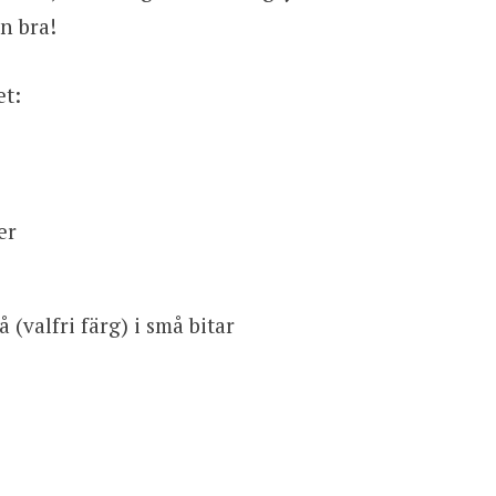
n bra!
et:
er
å (valfri färg) i små bitar