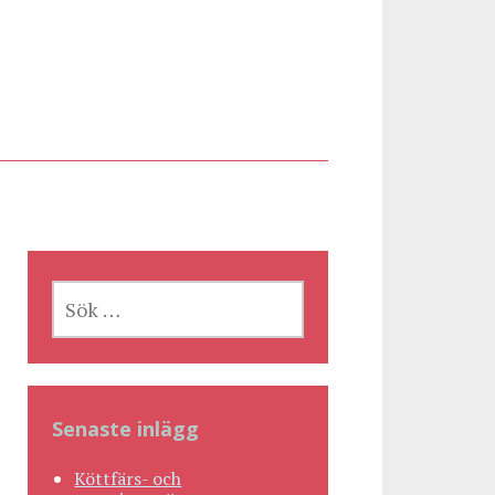
SÖK
EFTER:
Senaste inlägg
Köttfärs- och