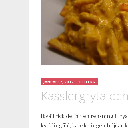
JANUARI 2, 2012
REBECKA
Kasslergryta och
Ikväll fick det bli en rensning i fry
kycklingfilé, kanske ingen höjdar