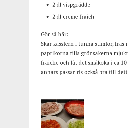
2 dl vispgrädde
2 dl creme fraich
Gör så här:
Skär kasslern i tunna stimlor, fräs
paprikorna tills grönsakerna mjukn
fraiche och låt det småkoka i ca 10
annars passar ris också bra till dett