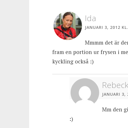
Ida
JANUARI 3, 2012 KL.
Mmmm det är den 
fram en portion ur frysen i me
kyckling också :)
Rebec
JANUARI 3, 
Mm den gil
:)