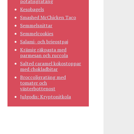
potatisgratäng
Kesobagels
Smashed McChicken Taco
Semmelsnittar
Semmelcookies
Salami- och brieostpaj
Krämig räkpasta med
parmesan och ruccola
Salted caramel kokostoppar
med chokladbitar
Broccoligratäng med
tomater och
västerbottenost
Julgodis: Kryptonitkola