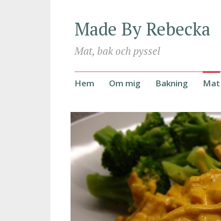
Made By Rebecka
Mat, bak och pyssel
Hoppa
Hem
Om mig
Bakning
Mat
till
innehåll