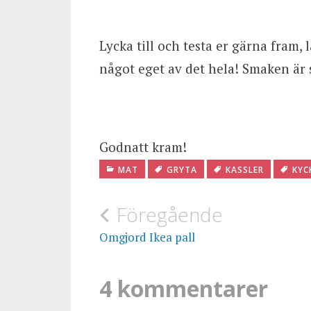
Lycka till och testa er gärna fram, l
något eget av det hela! Smaken är 
Godnatt kram!
MAT
GRYTA
KASSLER
KYC
Inläggsnavigering
Föregående
Omgjord Ikea pall
4 kommentarer