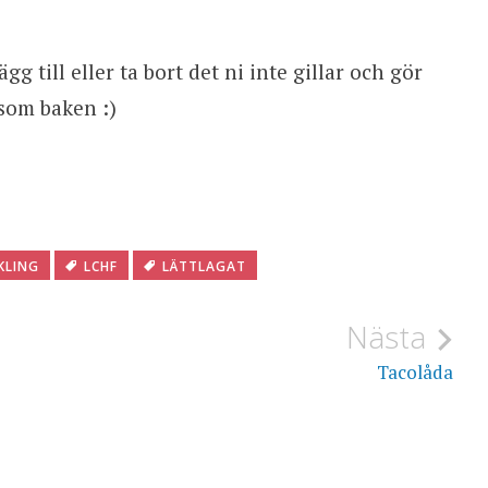
ägg till eller ta bort det ni inte gillar och gör
som baken :)
KLING
LCHF
LÄTTLAGAT
Nästa
Tacolåda