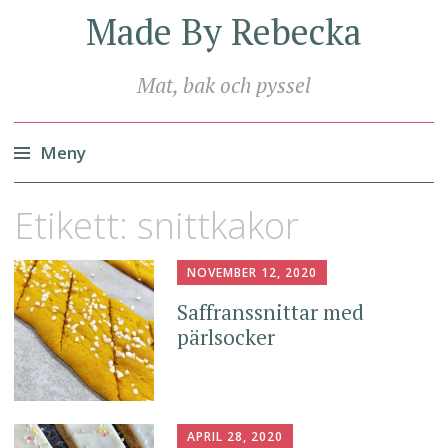
Made By Rebecka
Mat, bak och pyssel
Meny
Hoppa
Etikett:
snittkakor
till
innehåll
NOVEMBER 12, 2020
Saffranssnittar med
pärlsocker
APRIL 28, 2020