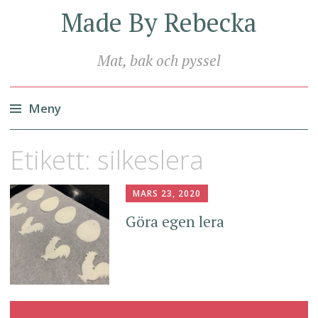
Made By Rebecka
Mat, bak och pyssel
Meny
Hoppa
Etikett:
silkeslera
till
innehåll
MARS 23, 2020
Göra egen lera