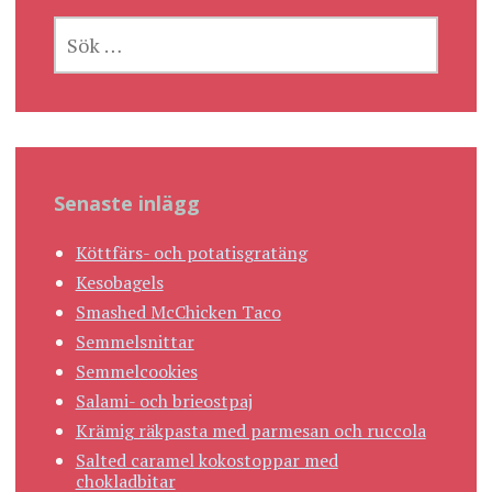
SÖK
EFTER:
Senaste inlägg
Köttfärs- och potatisgratäng
Kesobagels
Smashed McChicken Taco
Semmelsnittar
Semmelcookies
Salami- och brieostpaj
Krämig räkpasta med parmesan och ruccola
Salted caramel kokostoppar med
chokladbitar