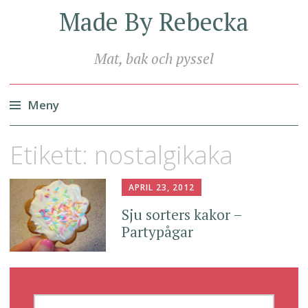
Made By Rebecka
Mat, bak och pyssel
Meny
Hoppa
Etikett:
nostalgikaka
till
innehåll
APRIL 23, 2012
Sju sorters kakor –
Partypågar
SÖK