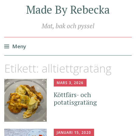
Made By Rebecka
Mat, bak och pyssel
Meny
Hoppa
Etikett:
alltiettgratäng
till
innehåll
MARS 3, 2026
Köttfärs- och
potatisgratäng
JANUARI 15, 2020