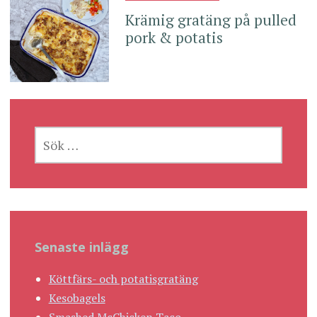
Krämig gratäng på pulled
pork & potatis
SÖK
EFTER:
Senaste inlägg
Köttfärs- och potatisgratäng
Kesobagels
Smashed McChicken Taco