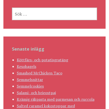
SÖK
EFTER:
Senaste inlägg
Köttfärs- och potatisgratäng
Kesobagels
Smashed McChicken Taco
Semmelsnittar
Semmelcookies
Salami- och brieostpaj
Krämig räkpasta med parmesan och ruccola
Salted caramel kokostoppar med