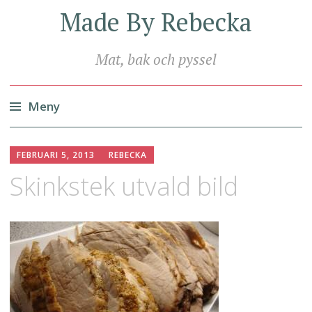
Made By Rebecka
Mat, bak och pyssel
Meny
Hoppa
till
FEBRUARI 5, 2013
REBECKA
innehåll
Skinkstek utvald bild