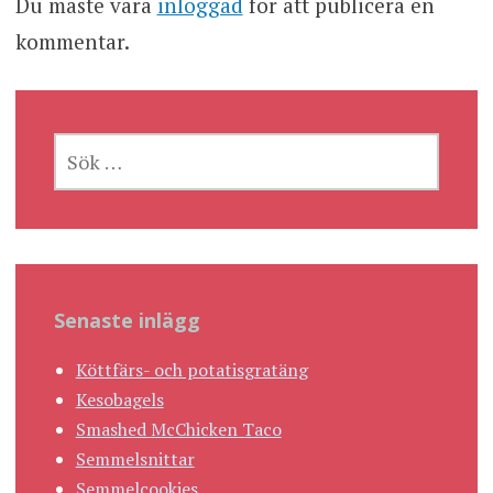
Du måste vara
inloggad
för att publicera en
kommentar.
SÖK
EFTER:
Senaste inlägg
Köttfärs- och potatisgratäng
Kesobagels
Smashed McChicken Taco
Semmelsnittar
Semmelcookies