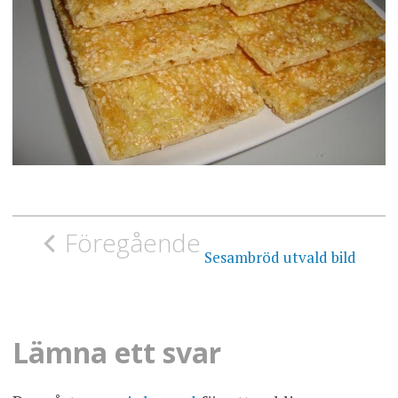
Inläggsnavigering
Föregående
Sesambröd utvald bild
Lämna ett svar