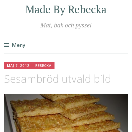
Made By Rebecka
Mat, bak och pyssel
Meny
Hoppa
till
MAJ 7, 2012
REBECKA
innehåll
Sesambröd utvald bild