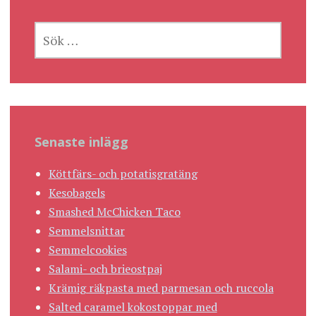
SÖK
EFTER:
Senaste inlägg
Köttfärs- och potatisgratäng
Kesobagels
Smashed McChicken Taco
Semmelsnittar
Semmelcookies
Salami- och brieostpaj
Krämig räkpasta med parmesan och ruccola
Salted caramel kokostoppar med