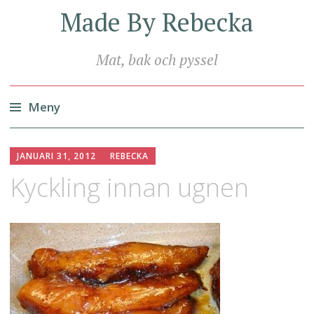
Made By Rebecka
Mat, bak och pyssel
Meny
Hoppa
till
JANUARI 31, 2012
REBECKA
innehåll
Kyckling innan ugnen