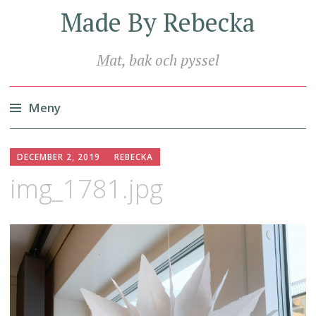
Made By Rebecka
Mat, bak och pyssel
Meny
Hoppa
till
DECEMBER 2, 2019
REBECKA
innehåll
img_1781.jpg