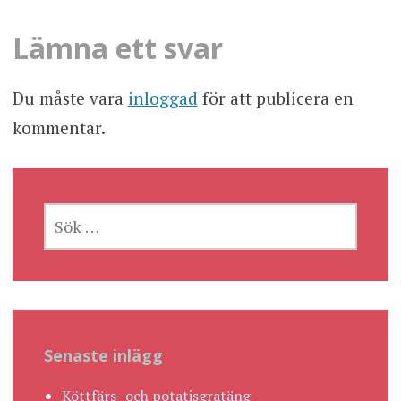
Lämna ett svar
Du måste vara
inloggad
för att publicera en
kommentar.
SÖK
EFTER:
Senaste inlägg
Köttfärs- och potatisgratäng