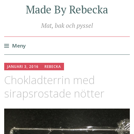
Made By Rebecka
Mat, bak och pyssel
Meny
Hoppa
till
JANUARI 3, 2016
REBECKA
innehåll
Chokladterrin med
sirapsrostade nötter