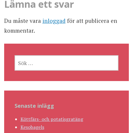
Lämna ett svar
Du måste vara
inloggad
för att publicera en
kommentar.
SÖK
EFTER:
Senaste inlägg
Köttfärs- och potatisgratäng
Kesobagels