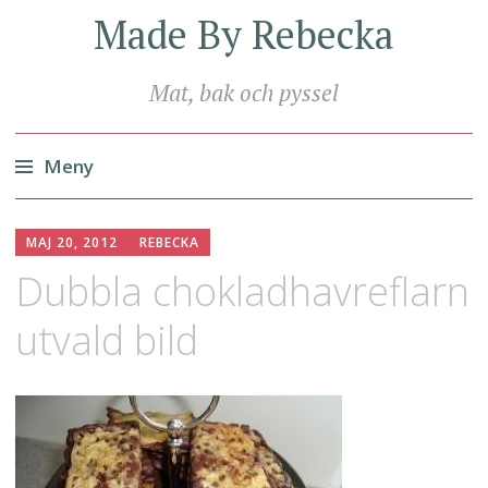
Made By Rebecka
Mat, bak och pyssel
Meny
Hoppa
till
MAJ 20, 2012
REBECKA
innehåll
Dubbla chokladhavreflarn
utvald bild