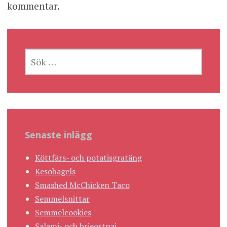
kommentar.
SÖK
EFTER:
Senaste inlägg
Köttfärs- och potatisgratäng
Kesobagels
Smashed McChicken Taco
Semmelsnittar
Semmelcookies
Salami- och brieostpaj