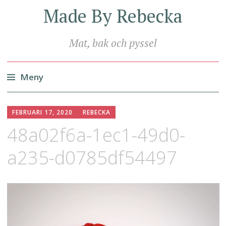
Made By Rebecka
Mat, bak och pyssel
Meny
Hoppa
till
FEBRUARI 17, 2020
REBECKA
innehåll
48a02f6a-1ec1-49d0-
a235-d0785df54497
Videospelare