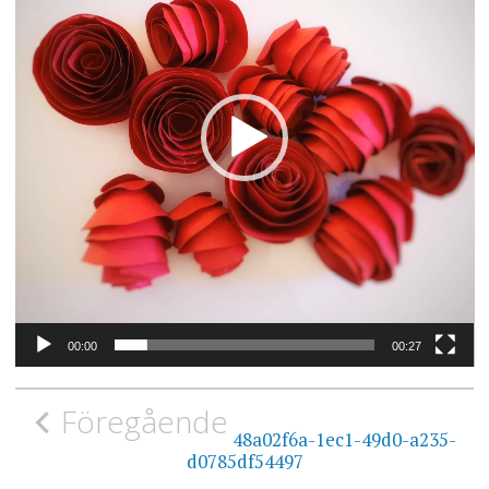
00:00
00:27
Inläggsnavigering
Föregående
48a02f6a-1ec1-49d0-a235-
d0785df54497