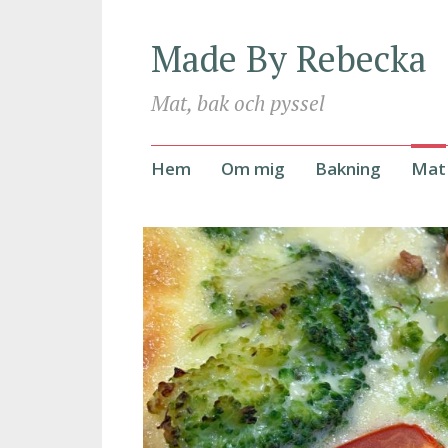
Made By Rebecka
Mat, bak och pyssel
Hoppa
Hem
Om mig
Bakning
Mat
till
innehåll