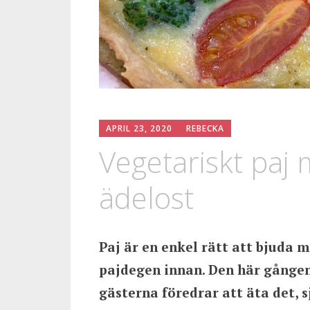
APRIL 23, 2020
REBECKA
Vegetariskt paj
ädelost
Paj är en enkel rätt att bjuda 
pajdegen innan. Den här gången
gästerna föredrar att äta det, 