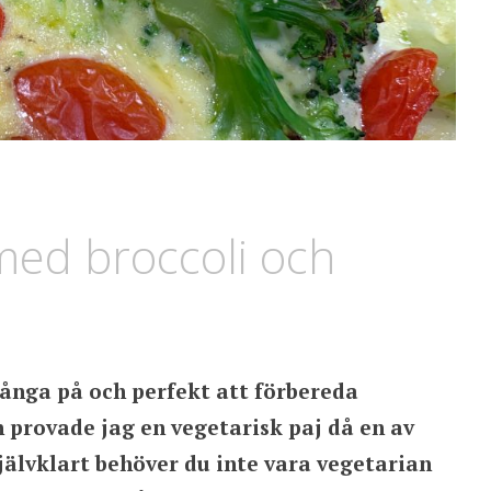
 med broccoli och
många på och perfekt att förbereda
 provade jag en vegetarisk paj då en av
självklart behöver du inte vara vegetarian