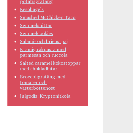
potatisgratäng
Kesobagels
Smashed McChicken Taco
Semmelsnittar
Semmelcookies
Salami- och brieostpaj
Krämig räkpasta med
parmesan och ruccola
Salted caramel kokostoppar
med chokladbitar
Broccoligratäng med
tomater och
västerbottenost
Julgodis: Kryptonitkola