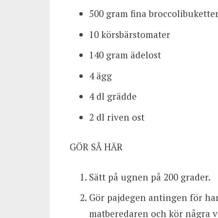
500 gram fina broccolibukette
10 körsbärstomater
140 gram ädelost
4 ägg
4 dl grädde
2 dl riven ost
GÖR SÅ HÄR
Sätt på ugnen på 200 grader.
Gör pajdegen antingen för hand
matberedaren och kör några var