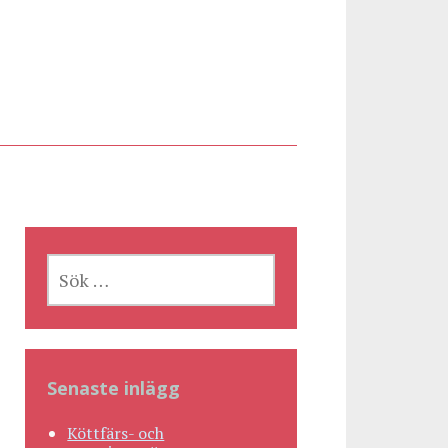
SÖK
EFTER:
Senaste inlägg
Köttfärs- och