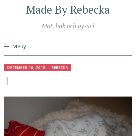
Made By Rebecka
Mat, bak och pyssel
Meny
Hoppa
till
DECEMBER 16, 2013
REBECKA
innehåll
1