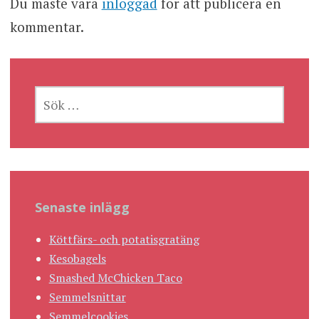
Du måste vara
inloggad
för att publicera en
kommentar.
SÖK
EFTER:
Senaste inlägg
Köttfärs- och potatisgratäng
Kesobagels
Smashed McChicken Taco
Semmelsnittar
Semmelcookies