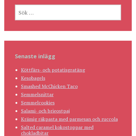
SÖK
EFTER:
Senaste inlägg
Köttfärs- och potatisgratäng
Kesobagels
Smashed McChicken Taco
Semmelsnittar
Semmelcookies
Salami- och brieostpaj
Krämig räkpasta med parmesan och ruccola
Salted caramel kokostoppar med
chokladbitar