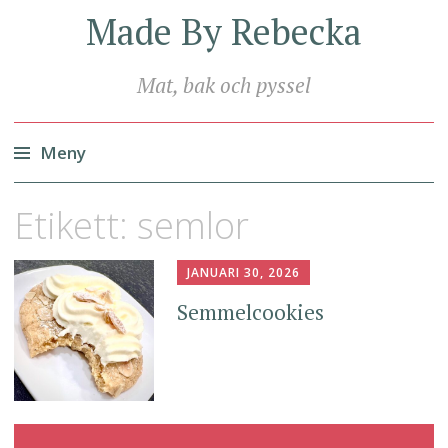
Made By Rebecka
Mat, bak och pyssel
Meny
Hoppa
Etikett:
semlor
till
innehåll
JANUARI 30, 2026
Semmelcookies