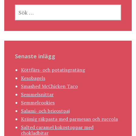
SÖK
EFTER:
Senaste inlägg
Köttfärs- och potatisgratäng
Kesobagels
Smashed McChicken Taco
Semmelsnittar
Semmelcookies
Salami- och brieostpaj
Krämig räkpasta med parmesan och ruccola
Salted caramel kokostoppar med
chokladbitar