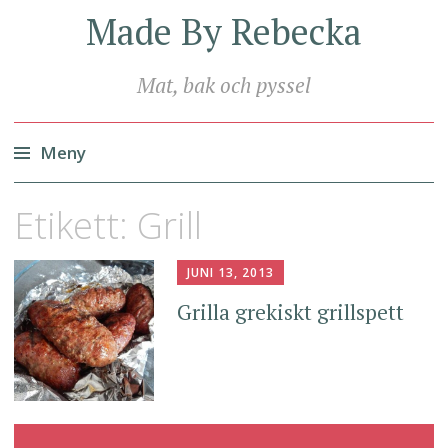
Made By Rebecka
Mat, bak och pyssel
Meny
Hoppa
Etikett:
Grill
till
innehåll
JUNI 13, 2013
Grilla grekiskt grillspett